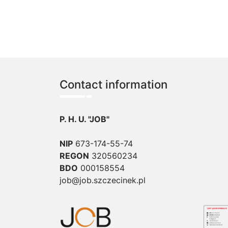
Contact information
P. H. U. "JOB"
NIP
673-174-55-74
REGON
320560234
BDO
000158554
job@job.szczecinek.pl