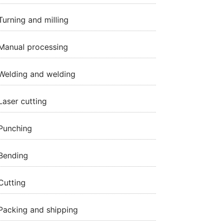
Turning and milling
Manual processing
Welding and welding
Laser cutting
Punching
Bending
Cutting
Packing and shipping