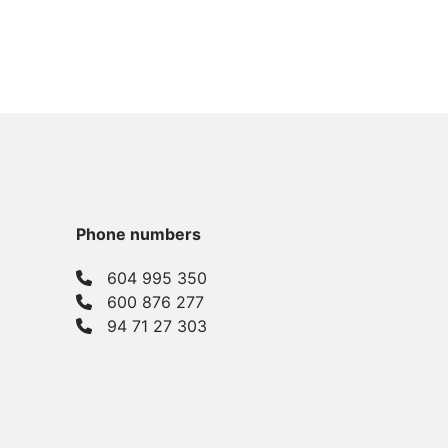
Phone numbers
604 995 350
600 876 277
94 71 27 303