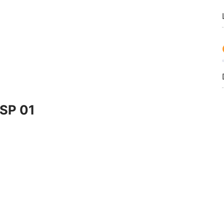
MSP 01
15W SLV Philips