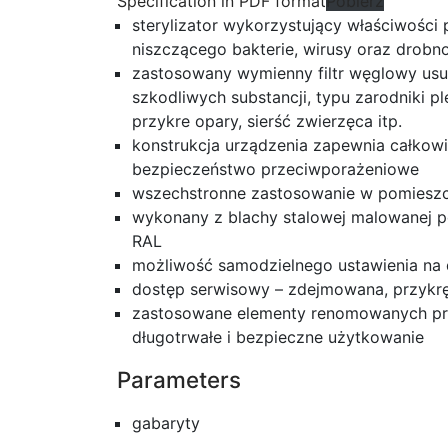
Specification in PDF format
Pobierz
sterylizator wykorzystujący właściwości
niszczącego bakterie, wirusy oraz drobn
zastosowany wymienny filtr węglowy us
szkodliwych substancji, typu zarodniki p
przykre opary, sierść zwierzęca itp.
konstrukcja urządzenia zapewnia całkowi
bezpieczeństwo przeciwporażeniowe
wszechstronne zastosowanie w pomieszc
wykonany z blachy stalowej malowanej 
RAL
możliwość samodzielnego ustawienia na d
dostęp serwisowy – zdejmowana, przykrę
zastosowane elementy renomowanych pr
długotrwałe i bezpieczne użytkowanie
Parameters
gabaryty