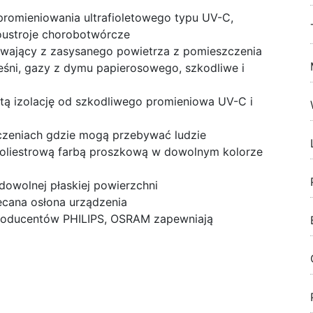
 promieniowania ultrafioletowego typu UV-C,
oustroje chorobotwórcze
uwający z zasysanego powietrza z pomieszczenia
leśni, gazy z dymu papierosowego, szkodliwe i
tą izolację od szkodliwego promieniowa UV-C i
zeniach gdzie mogą przebywać ludzie
poliestrową farbą proszkową w dowolnym kolorze
owolnej płaskiej powierzchni
cana osłona urządzenia
oducentów PHILIPS, OSRAM zapewniają