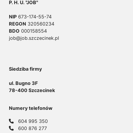
P. H. U. "JOB"
NIP
673-174-55-74
REGON
320560234
BDO
000158554
job@job.szczecinek.pl
Siedziba firmy
ul. Bugno 3F
78-400 Szczecinek
Numery telefonów
604 995 350
600 876 277