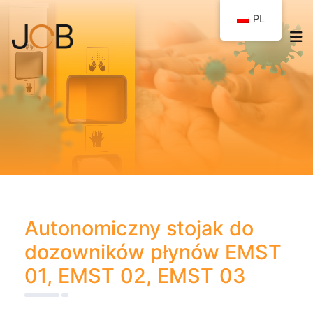
PL
Autonomiczny stojak do
dozowników płynów EMST
01, EMST 02, EMST 03