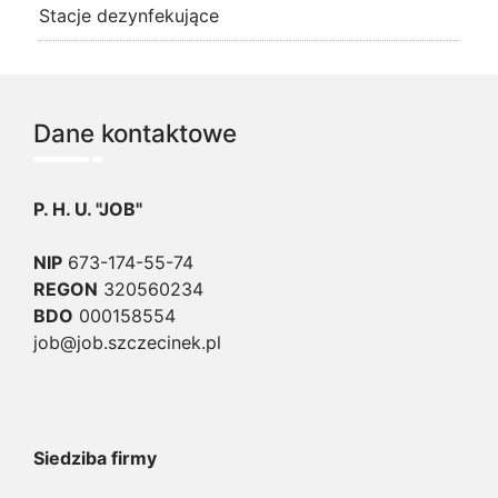
Stacje dezynfekujące
Dane kontaktowe
P. H. U. "JOB"
NIP
673-174-55-74
REGON
320560234
BDO
000158554
job@job.szczecinek.pl
Siedziba firmy