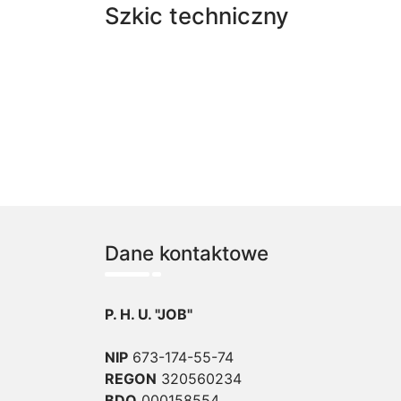
Szkic techniczny
Dane kontaktowe
P. H. U. "JOB"
NIP
673-174-55-74
REGON
320560234
BDO
000158554