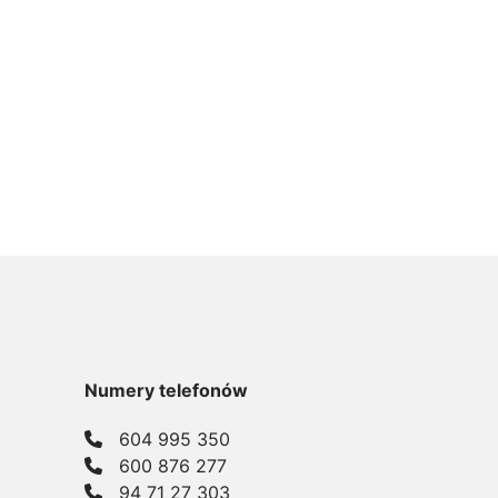
Numery telefonów
604 995 350
600 876 277
94 71 27 303