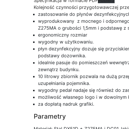
Specyfikacja w formacie PDF
Pobierz
Kolejność czynności przygotowawczej prz
zastosowanie do płynów dezynfekcyjnyc
wyprodukowany z mocnego i odpornego n
Z275MA o grubości 1,5mm i podstawę z 
ergonomiczny rozmiar
wygodny w użytkowaniu.
płyn dezynfekcyjny dozuje się przyciski
podstawy dozownika.
idealnie pasuje do pomieszczeń wewnętrz
zewnątrz budynku.
10 litrowy zbiornik pozwala na dużą prz
uzupełniania pojemnika.
wygodny pedał nadaje się również do zas
możliwość własnego logo i w dowolnym 
za dopłatą nadruk grafiki.
Parametry
Materiał: Stal DX51D + Z275MA i DC01, lak