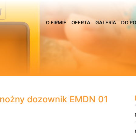
O FIRMIE
OFERTA
GALERIA
DO P
 – nożny dozownik EMDN 01