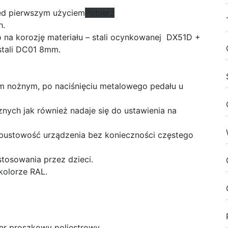
ed pierwszym użyciem
Pobierz
h.
a korozję materiału – stali ocynkowanej DX51D +
stali DC01 8mm.
em nożnym, po naciśnięciu metalowego pedału u
nych jak również nadaje się do ustawienia na
epustowość urządzenia bez konieczności częstego
tosowania przez dzieci.
kolorze RAL.
ier proszkowy poliestrowy