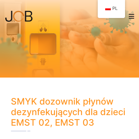
PL
SMYK dozownik płynów
dezynfekujących dla dzieci
EMST 02, EMST 03