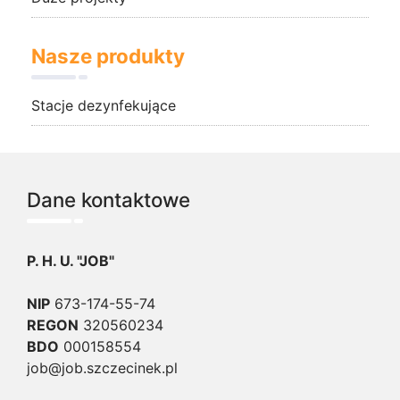
Nasze produkty
Stacje dezynfekujące
Dane kontaktowe
P. H. U. "JOB"
NIP
673-174-55-74
REGON
320560234
BDO
000158554
job@job.szczecinek.pl