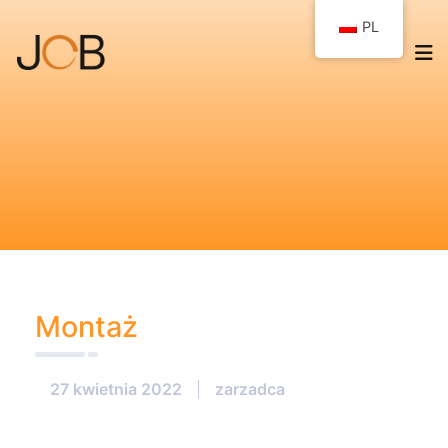
PL
Montaż
27 kwietnia 2022
|
zarzadca