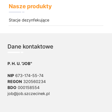
Nasze produkty
Stacje dezynfekujące
Dane kontaktowe
P. H. U. "JOB"
NIP
673-174-55-74
REGON
320560234
BDO
000158554
job@job.szczecinek.pl