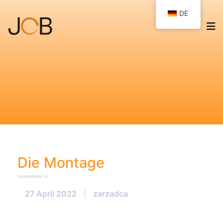
DE
Die Montage
27 April 2022
|
zarzadca