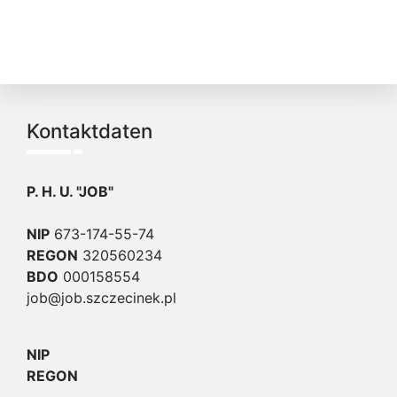
Kontaktdaten
P. H. U. "JOB"
NIP
673-174-55-74
REGON
320560234
BDO
000158554
job@job.szczecinek.pl
NIP
REGON