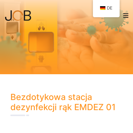
DE
Bezdotykowa stacja
dezynfekcji rąk EMDEZ 01