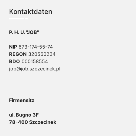
Kontaktdaten
P. H. U. "JOB"
NIP
673-174-55-74
REGON
320560234
BDO
000158554
job@job.szczecinek.pl
Firmensitz
ul. Bugno 3F
78-400 Szczecinek