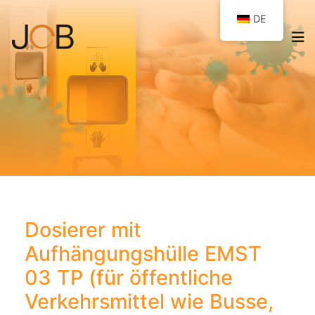
DE
Dosierer mit
Aufhängungshülle EMST
03 TP (für öffentliche
Verkehrsmittel wie Busse,