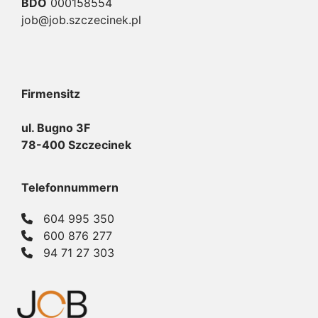
BDO
000158554
job@job.szczecinek.pl
Firmensitz
ul. Bugno 3F
78-400 Szczecinek
Telefonnummern
604 995 350
600 876 277
94 71 27 303