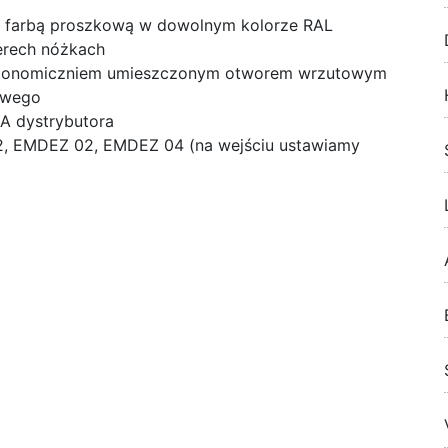
wą farbą proszkową w dowolnym kolorze RAL
terech nóżkach
gonomiczniem umieszczonym otworem wrzutowym
owego
A dystrybutora
02, EMDEZ 02, EMDEZ 04 (na wejściu ustawiamy