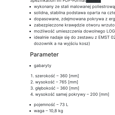
Spezifikation im PDF-Format
Pobierz
wykonany ze stali malowanej poliestro
solidna, stabilna podstawa oparta na cz
dopasowane, zdejmowana pokrywa z er
zabezpieczone krawędzie otworu wrzut
możliwość umieszczenia dowolnego LOG
idealnie nadaje się do zestawu z EMST 
dozownik a na wyjściu kosz)
Parameter
gabaryty
szerokość – 360 [mm]
wysokość – 765 [mm]
głębokość – 360 [mm]
wysokość samej pokrywy – 200 [mm]
pojemność – 73 L
waga – 10,8 kg