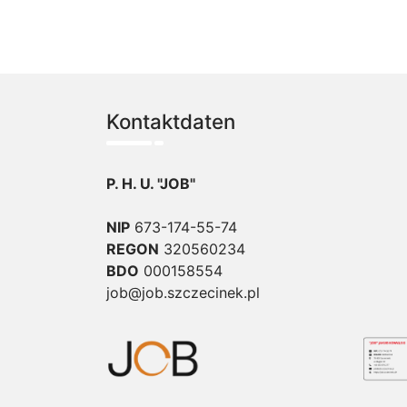
Kontaktdaten
P. H. U. "JOB"
NIP
673-174-55-74
REGON
320560234
BDO
000158554
job@job.szczecinek.pl