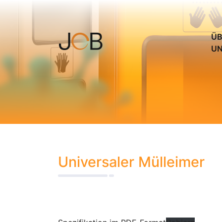
ÜB
U
Universaler Mülleimer